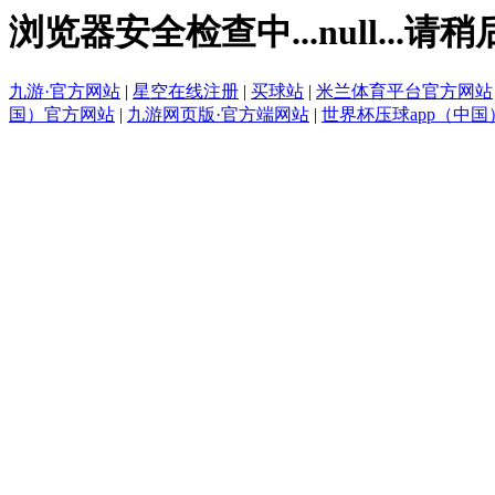
浏览器安全检查中...null...请稍
九游·官方网站
|
星空在线注册
|
买球站
|
米兰体育平台官方网站
国）官方网站
|
九游网页版·官方端网站
|
世界杯压球app（中