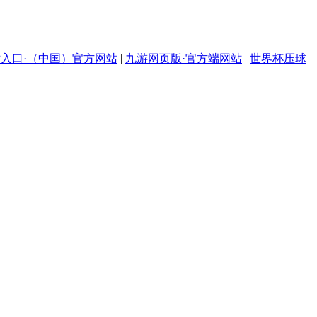
入口·（中国）官方网站
|
九游网页版·官方端网站
|
世界杯压球